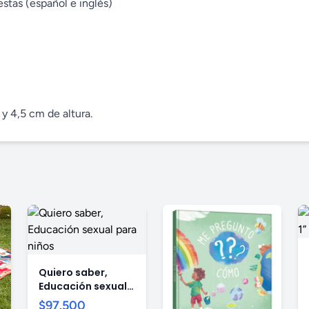
estas (español e inglés)
y 4,5 cm de altura.
s
Quiero saber,
Educación sexual
para niños
$97.500