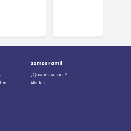
Somos Famii
o
¿Quiénes somos?
tos
Aliados