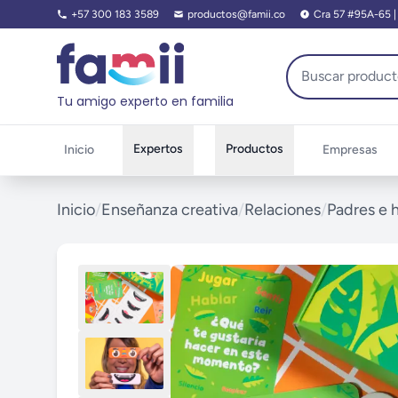
+57 300 183 3589
productos@famii.co
Cra 57 #95A-65 | O
Tu amigo experto en familia
Expertos
Productos
Inicio
Empresas
Inicio
/
Enseñanza creativa
/
Relaciones
/
Padres e h