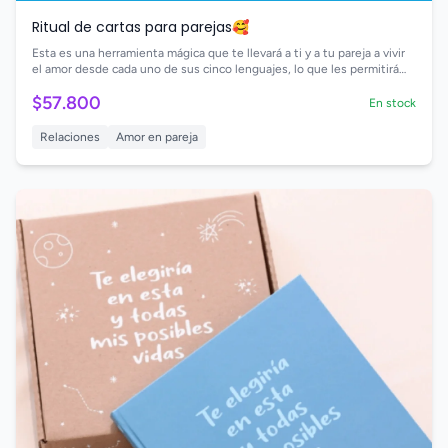
Ritual de cartas para parejas🥰
Esta es una herramienta mágica que te llevará a ti y a tu pareja a vivir
el amor desde cada uno de sus cinco lenguajes, lo que les permitirá
conocer las formas más efectivas de demostrar sus sentimientos con
$57.800
el otro. 🫂🎁⏱️🌹💜
En stock
Relaciones
Amor en pareja