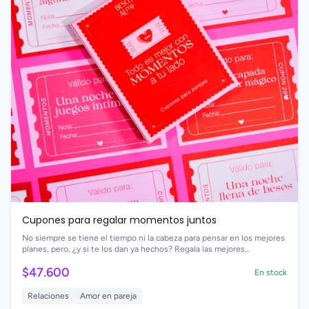
Cupones para regalar momentos juntos
No siempre se tiene el tiempo ni la cabeza para pensar en los mejores
planes, pero, ¿y si te los dan ya hechos? Regala las mejores
experiencias y los momentos más inolvidables para vivir en pareja con
$47.600
70 cupones románticos y divertidos para redimir en cualquier
En stock
momento
Relaciones
Amor en pareja