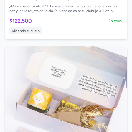
¿Cómo hacer tu ritual?⁣ 1. Busca un lugar tranquilo en el que sientas
paz y lee la tarjeta de inicio. 2. Llena de color tu alebrije 3. Haz la
meditación que encuentras en el código QR.⁣ 4. Escríbele una carta a
$122.500
tu mascota para agradecerle y/o pedirle perdón.⁣ Y permítele cumplir
En stock
con la última parte de su misión: Amarte Siempre.
Viviendo el duelo