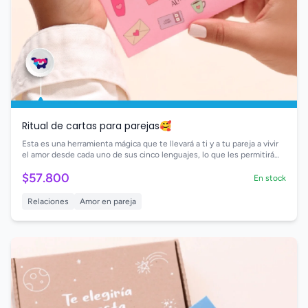
Ritual de cartas para parejas🥰
Esta es una herramienta mágica que te llevará a ti y a tu pareja a vivir
el amor desde cada uno de sus cinco lenguajes, lo que les permitirá
conocer las formas más efectivas de demostrar sus sentimientos con
$57.800
el otro. 🫂🎁⏱️🌹💜
En stock
Relaciones
Amor en pareja