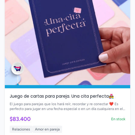
Juego de cartas para pareja. Una cita perfecta👩‍❤️‍👨
El juego para parejas que los hará reír, recordar y re conectar ❤️ Es
perfecto para jugar en una fecha especial o en un día cualquiera en el
que quieran salir de la monotonía y vivir una nueva aventura juntos👩‍❤️‍👨
$83.400
En stock
Relaciones
Amor en pareja