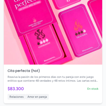
Cita perfecta (hot)
Reaviva la pasión de los primeros días con tu pareja con este juego
erótico que contiene 48 verdades y 48 retos íntimos. Las cartas están
divididas en cuatro niveles que van de menor a mayor intensidad. Es el
$83.300
regalo perfecto para parejas a las que les gustan tanto los retos y las
En stock
preguntas íntimas como probar cosas nuevas en la intimidad
Relaciones
Amor en pareja