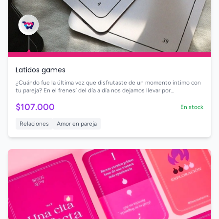
Latidos games
¿Cuándo fue la última vez que disfrutaste de un momento íntimo con
tu pareja? En el frenesí del día a día nos dejamos llevar por
conversaciones banales. Regalémonos un momento especial cargado
$107.000
de emoción, diversión y conexión profunda.
En stock
Relaciones
Amor en pareja