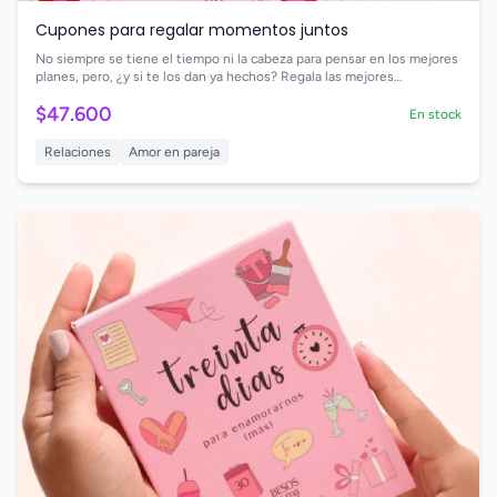
Cupones para regalar momentos juntos
No siempre se tiene el tiempo ni la cabeza para pensar en los mejores
planes, pero, ¿y si te los dan ya hechos? Regala las mejores
experiencias y los momentos más inolvidables para vivir en pareja con
$47.600
70 cupones románticos y divertidos para redimir en cualquier
En stock
momento
Relaciones
Amor en pareja