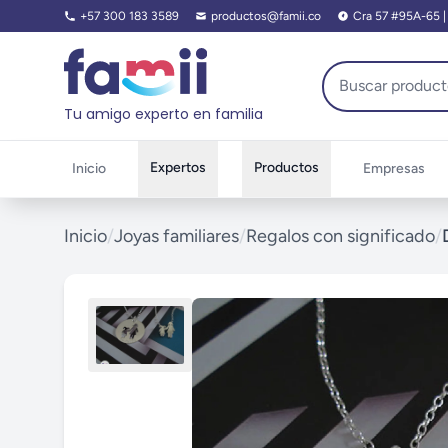
+57 300 183 3589
productos@famii.co
Cra 57 #95A-65 | O
Tu amigo experto en familia
Expertos
Productos
Inicio
Empresas
Inicio
/
Joyas familiares
/
Regalos con significado
/