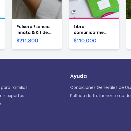
Pulsera Esencia
Libro
Innata & Kit de
comunicarme
eternizado
contigo + oráculo
$211.800
$110.000
de niños
Ayuda
 para familias
Condiciones Generales de Us
con expertos
Política de tratamiento de da
e